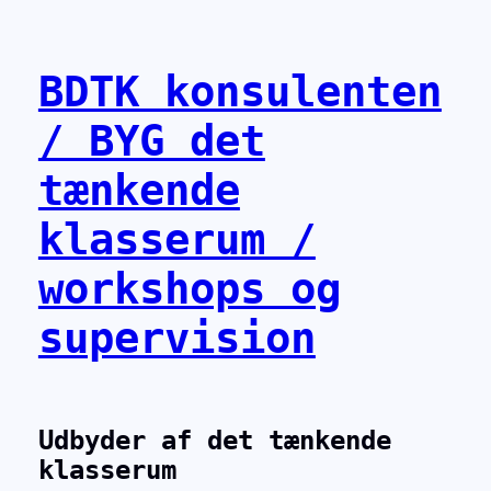
Spring
til
indhold
BDTK konsulenten
/ BYG det
tænkende
klasserum /
workshops og
supervision
Udbyder af det tænkende
klasserum